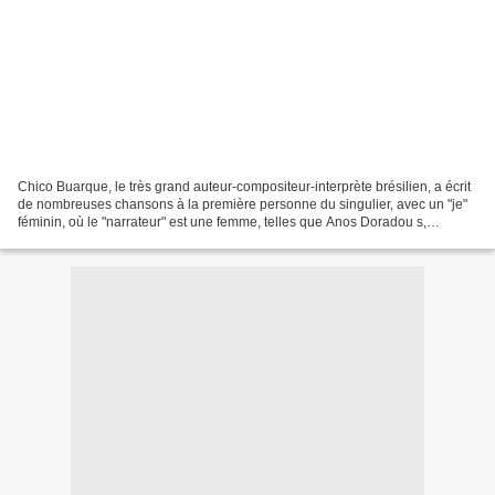
Chico Buarque, le très grand auteur-compositeur-interprète brésilien, a écrit
de nombreuses chansons à la première personne du singulier, avec un "je"
féminin, où le "narrateur" est une femme, telles que Anos Doradou s,
Folhetim. Voici quatre de ses grands...