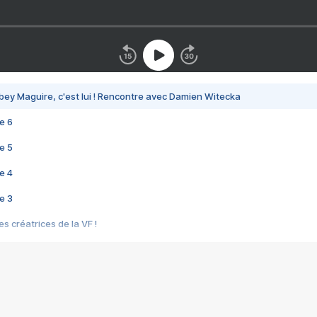
bey Maguire, c'est lui ! Rencontre avec Damien Witecka
e 6
e 5
e 4
e 3
s créatrices de la VF !
e 2
e 1
e Mektoub My Love arrive enfin ! Rencontre avec Shaïn Boumedine et Sal