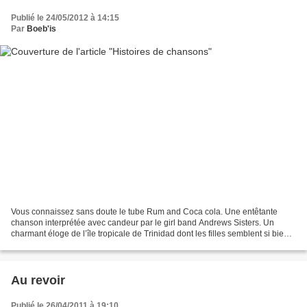
Publié le 24/05/2012 à 14:15
Par
Boeb'is
Vous connaissez sans doute le tube Rum and Coca cola. Une entêtante
chanson interprétée avec candeur par le girl band Andrews Sisters. Un
charmant éloge de l’île tropicale de Trinidad dont les filles semblent si bien
accueillir les américains. Et un énorme...
Au revoir
Publié le 26/04/2011 à 19:10