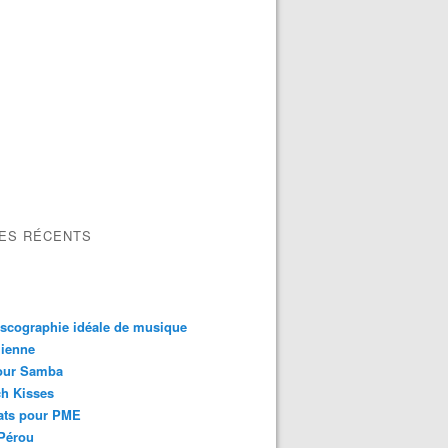
LES RÉCENTS
scographie idéale de musique
lienne
our Samba
h Kisses
ats pour PME
Pérou