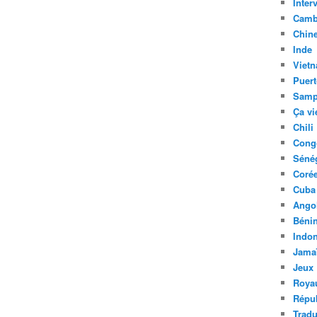
Inter
Camb
Chin
Inde
Viet
Puert
Samp
Ça vi
Chili
Cong
Séné
Coré
Cuba
Ango
Béni
Indon
Jama
Jeux
Roya
Répu
Tradu