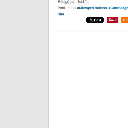
Rédigé par
Boeb'is
Publié dans
#Mixtapes maison
,
#Cambodg
Sud
Re