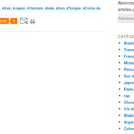
Abonnez
e
,
#Irak
,
#Japon
,
#Vietnam
,
#Inde
,
#Iran
,
#Turquie
,
#Corée du
articles 
Email
post
0
CATÉG
Brési
Trans
Fran
Mixt
Péro
Sur l
Japo
Etats
rap
Chro
Vie d
Blabl
Argen
Colo