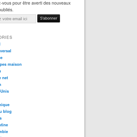
-vous pour être averti des nouveaux
publiés.
ORIES
l
versal
ce
apes maison
u
e net
n
-Unis
nique
u blog
a
tine
mbie