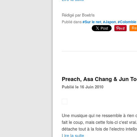
Rédigé par
Boeb'is
Publié dans
#Sur le net
,
#Japon
,
#Colombie
Re
Preach, Asa Chang & Jun T
Publié le 16 Juin 2010
Une musique qui ne ressemble à rien d
fait le coup, mais cette fois-ci c'est v
détache tout à la fois de l'electro intel
Lire la suite