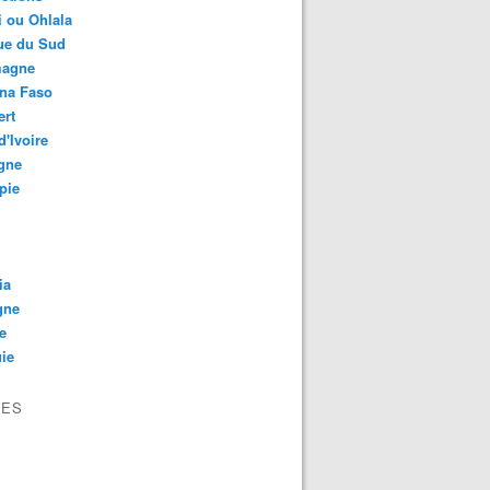
 ou Ohlala
ue du Sud
magne
ina Faso
ert
d'Ivoire
gne
pie
ia
gne
e
ie
VES