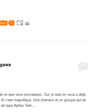
post
0
ogawa
…
e ce que vous connaissez. Oui, je sais on vous a déjà
rai. Et c'est magnifique. Une chanson et un groupe qui se
lo de type Aphex Twin,...