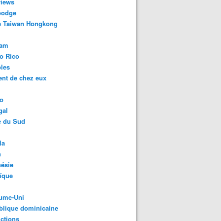
views
odge
e Taiwan Hongkong
nam
o Rico
les
ent de chez eux
o
gal
e du Sud
la
n
ésie
ïque
ume-Uni
blique dominicaine
ctions