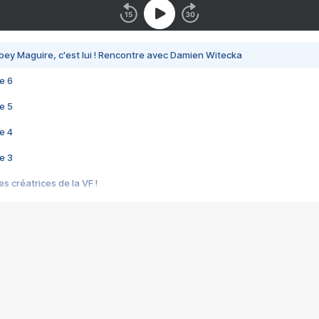
bey Maguire, c'est lui ! Rencontre avec Damien Witecka
e 6
e 5
e 4
e 3
s créatrices de la VF !
e 2
e 1
e Mektoub My Love arrive enfin ! Rencontre avec Shaïn Boumedine et Sal
i : après Toni en famille
elle réalise le bouleversant Dites lui que je l'aime