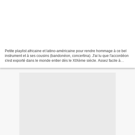
Petite playlist africaine et latino-américaine pour rendre hommage à ce bel
instrument et à ses cousins (bandonéon, concertina). J'ai lu que l'accordéon
s'est exporté dans le monde entier dès le XIXème siècle. Assez facile à
jouer, portatif, il permettait...