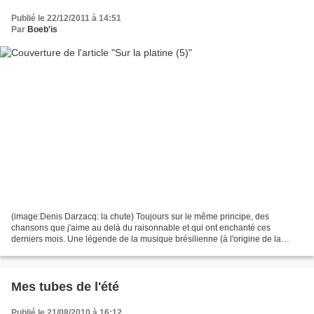
Publié le 22/12/2011 à 14:51
Par
Boeb'is
(image:Denis Darzacq: la chute) Toujours sur le même principe, des
chansons que j'aime au delà du raisonnable et qui ont enchanté ces
derniers mois. Une légende de la musique brésilienne (à l'origine de la
première samba jamais enregistrée!), dans un...
Mes tubes de l'été
Publié le 21/08/2010 à 16:12