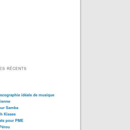
LES RÉCENTS
scographie idéale de musique
lienne
our Samba
h Kisses
ats pour PME
Pérou