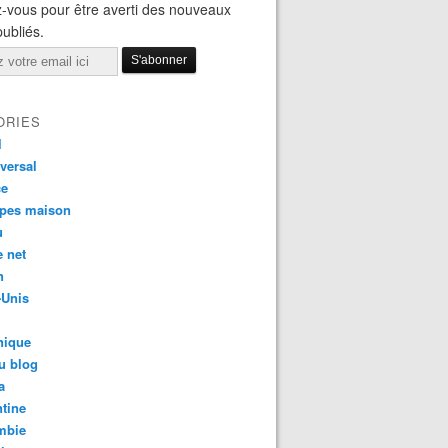
-vous pour être averti des nouveaux
publiés.
ORIES
l
versal
ce
apes maison
u
e net
n
-Unis
nique
u blog
a
tine
mbie