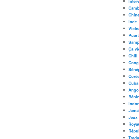
Inter
Camb
Chin
Inde
Viet
Puert
Samp
Ça vi
Chili
Cong
Séné
Coré
Cuba
Ango
Béni
Indon
Jama
Jeux
Roya
Répu
Tradu