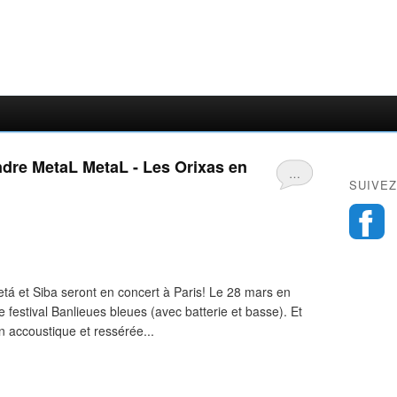
ndre MetaL MetaL - Les Orixas en
…
SUIVEZ
tá et Siba seront en concert à Paris! Le 28 mars en
e festival Banlieues bleues (avec batterie et basse). Et
n accoustique et ressérée...