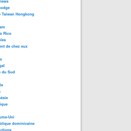
views
odge
e Taiwan Hongkong
nam
o Rico
les
ent de chez eux
o
gal
e du Sud
la
n
ésie
ïque
ume-Uni
blique dominicaine
ctions