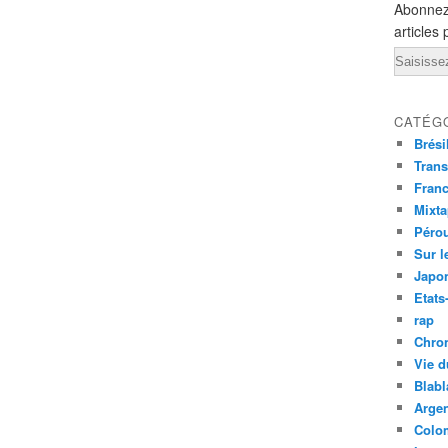
Abonnez
articles 
Email
CATÉG
Brési
Trans
Fran
Mixt
Péro
Sur l
Japo
Etats
rap
Chro
Vie d
Blabl
Argen
Colo