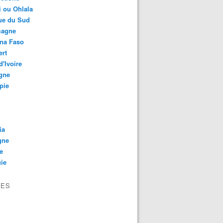
 ou Ohlala
ue du Sud
magne
ina Faso
ert
d'Ivoire
gne
pie
ia
gne
e
ie
VES