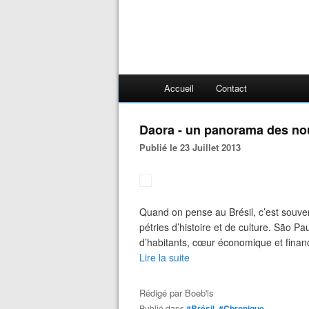
Accueil
Contact
Daora - un panorama des no
Publié le 23 Juillet 2013
Quand on pense au Brésil, c’est souve
pétries d’histoire et de culture. São Pa
d’habitants, cœur économique et financi
Lire la suite
Rédigé par
Boeb'is
Publié dans
#Brésil
,
#Chronique