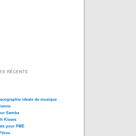
LES RÉCENTS
scographie idéale de musique
lienne
our Samba
h Kisses
ats pour PME
Pérou