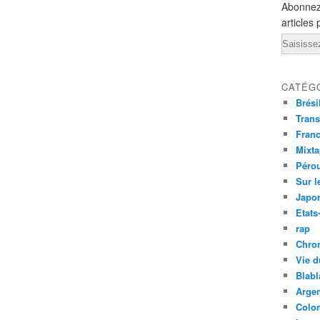
Abonnez
articles 
Email
CATÉG
Brési
Trans
Fran
Mixt
Péro
Sur l
Japo
Etats
rap
Chro
Vie d
Blabl
Argen
Colo