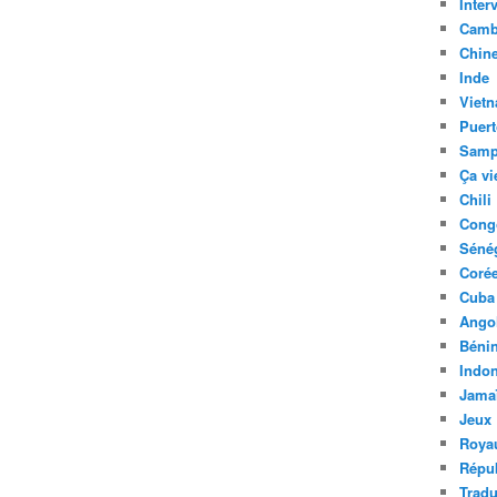
Inter
Camb
Chin
Inde
Viet
Puert
Samp
Ça vi
Chili
Cong
Séné
Coré
Cuba
Ango
Béni
Indon
Jama
Jeux
Roya
Répu
Tradu