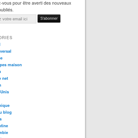
-vous pour être averti des nouveaux
publiés.
ORIES
l
versal
ce
apes maison
u
e net
n
-Unis
nique
u blog
a
tine
mbie