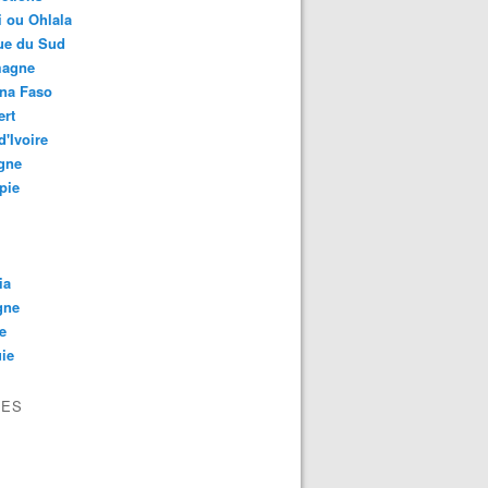
 ou Ohlala
ue du Sud
magne
ina Faso
ert
d'Ivoire
gne
pie
ia
gne
e
ie
VES