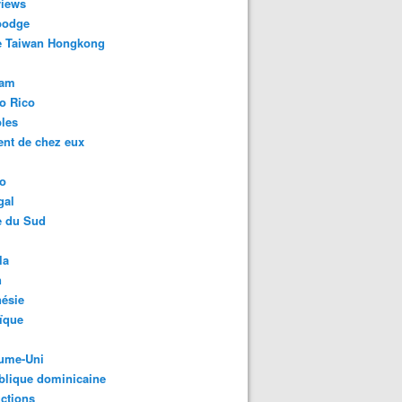
views
odge
e Taiwan Hongkong
nam
o Rico
les
ent de chez eux
o
gal
e du Sud
la
n
ésie
ïque
ume-Uni
blique dominicaine
ctions