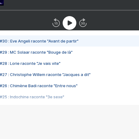
#30 : Eve Angeli raconte "Avant de partir"
#29 : MC Solaar raconte "Bouge de là"
28 : Lorie raconte "Je vais vite"
#27 : Christophe Willem raconte "Jacques a dit"
#26 : Chimène Badi raconte "Entre nous"
#25 : Indochine raconte "3e sexe"
#24 : Zaho raconte "C'est chelou"
#23 : Patrick Bruel raconte "Au café des délices"
#22 : Kyo raconte "Le chemin"