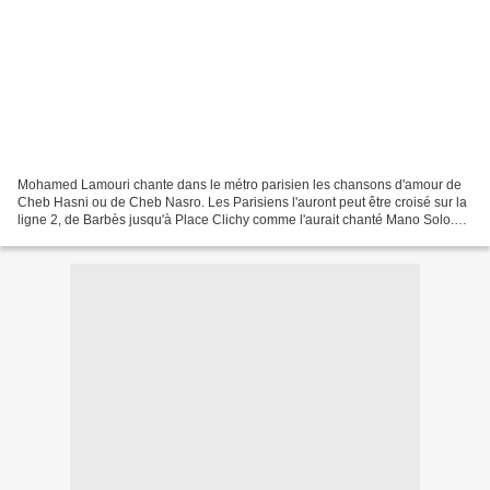
Mohamed Lamouri chante dans le métro parisien les chansons d'amour de
Cheb Hasni ou de Cheb Nasro. Les Parisiens l'auront peut être croisé sur la
ligne 2, de Barbès jusqu'à Place Clichy comme l'aurait chanté Mano Solo.
Ayoub Layoussifi l'a rencontré et...