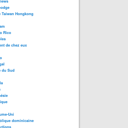
views
odge
e Taiwan Hongkong
nam
o Rico
les
ent de chez eux
o
gal
e du Sud
la
n
ésie
ïque
ume-Uni
blique dominicaine
ctions