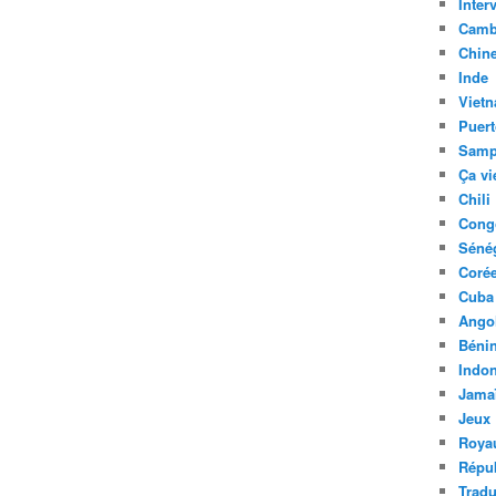
Inter
Camb
Chin
Inde
Viet
Puert
Samp
Ça vi
Chili
Cong
Séné
Coré
Cuba
Ango
Béni
Indon
Jama
Jeux
Roya
Répu
Tradu