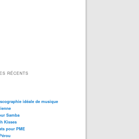
LES RÉCENTS
scographie idéale de musique
lienne
our Samba
h Kisses
ats pour PME
Pérou