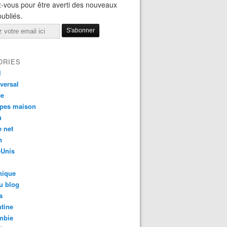
-vous pour être averti des nouveaux
publiés.
ORIES
l
versal
ce
apes maison
u
e net
n
-Unis
nique
u blog
a
tine
mbie