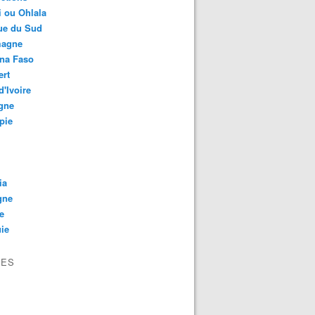
 ou Ohlala
ue du Sud
magne
ina Faso
ert
d'Ivoire
gne
pie
ia
gne
e
ie
VES