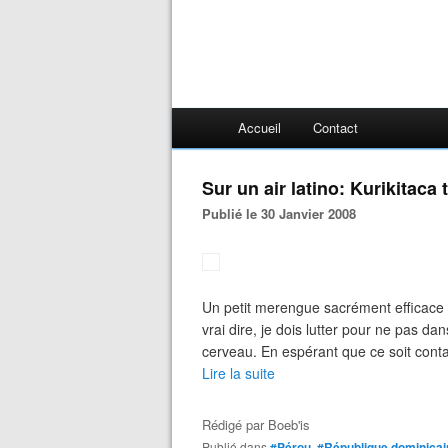
Accueil
Contact
Sur un air latino: Kurikitaca t
Publié le 30 Janvier 2008
Un petit merengue sacrément efficace 
vrai dire, je dois lutter pour ne pas d
cerveau. En espérant que ce soit cont
Lire la suite
Rédigé par
Boeb'is
Publié dans
#Pérou
,
#République dominicai