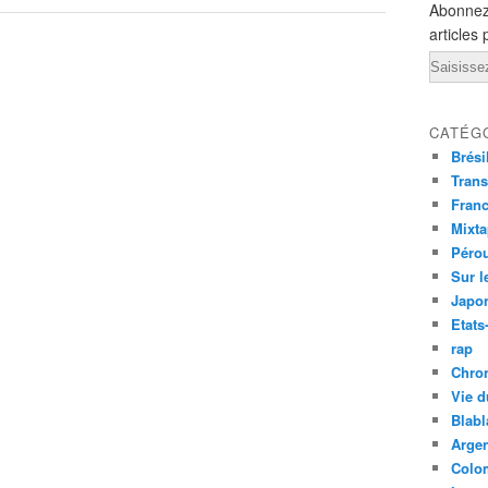
Abonnez
articles 
Email
CATÉG
Brési
Trans
Fran
Mixt
Péro
Sur l
Japo
Etats
rap
Chro
Vie d
Blabl
Argen
Colo