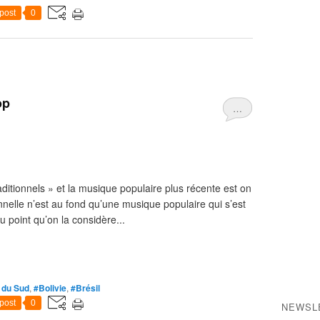
post
0
op
…
raditionnels » et la musique populaire plus récente est on
nnelle n’est au fond qu’une musique populaire qui s’est
 point qu’on la considère...
 du Sud
,
#Bolivie
,
#Brésil
post
0
NEWSL